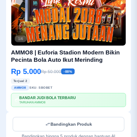
1/6
AMMO8 | Euforia Stadion Modern Bikin
Pecinta Bola Auto Ikut Merinding
Rp 5.000
Rp 50.000
-88%
Terjual 2
AMMO8
SKU:
SBOBET
BANDAR JUDI BOLA TERBARU
💳
TARUHAN AMMO8
Bandingkan Produk
Bandingkan hingga 5 produk dengan bantuan AI