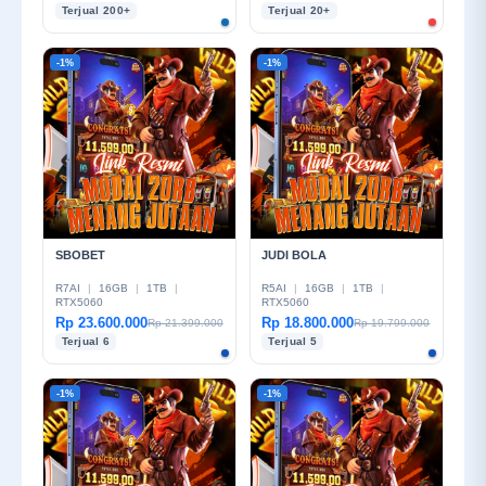
Terjual 200+
Terjual 20+
-1%
-1%
SBOBET
JUDI BOLA
R7AI
|
16GB
|
1TB
|
R5AI
|
16GB
|
1TB
|
RTX5060
RTX5060
Rp 23.600.000
Rp 18.800.000
Rp 21.399.000
Rp 19.799.000
Terjual 6
Terjual 5
-1%
-1%