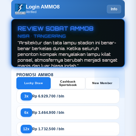
Login AMMO8
Info
Verified
REVIEW SOBAT AMMO8
NISA • TANGERANG
"Arsitektur dan tata lampu stadion ini benar-
benar berkelas dunia. Ketika seluruh
penonton kompak menyalakan lampu kilat
ponsel, atmosfernya berubah menjadi sangat
magis dan luar biasa indah."
PROMOSI AMMO8
Cashback
Lucky Draw
New Member
Sportsbook
3x
Rp 6.929.700 / bln
6x
Rp 3.464.900 / bln
12x
Rp 1.732.500 / bln