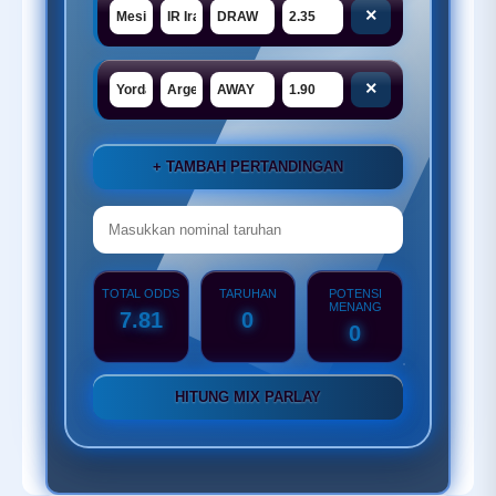
×
×
+ TAMBAH PERTANDINGAN
TOTAL ODDS
TARUHAN
POTENSI
MENANG
7.81
0
0
HITUNG MIX PARLAY